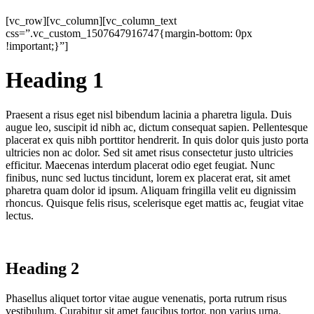
[vc_row][vc_column][vc_column_text
css=”.vc_custom_1507647916747{margin-bottom: 0px
!important;}”]
Heading 1
Praesent a risus eget nisl bibendum lacinia a pharetra ligula. Duis
augue leo, suscipit id nibh ac, dictum consequat sapien. Pellentesque
placerat ex quis nibh porttitor hendrerit. In quis dolor quis justo porta
ultricies non ac dolor. Sed sit amet risus consectetur justo ultricies
efficitur. Maecenas interdum placerat odio eget feugiat. Nunc
finibus, nunc sed luctus tincidunt, lorem ex placerat erat, sit amet
pharetra quam dolor id ipsum. Aliquam fringilla velit eu dignissim
rhoncus. Quisque felis risus, scelerisque eget mattis ac, feugiat vitae
lectus.
Heading 2
Phasellus aliquet tortor vitae augue venenatis, porta rutrum risus
vestibulum. Curabitur sit amet faucibus tortor, non varius urna.