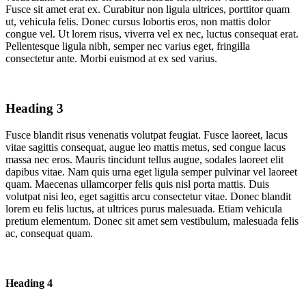
Fusce sit amet erat ex. Curabitur non ligula ultrices, porttitor quam
ut, vehicula felis. Donec cursus lobortis eros, non mattis dolor
congue vel. Ut lorem risus, viverra vel ex nec, luctus consequat erat.
Pellentesque ligula nibh, semper nec varius eget, fringilla
consectetur ante. Morbi euismod at ex sed varius.
Heading 3
Fusce blandit risus venenatis volutpat feugiat. Fusce laoreet, lacus
vitae sagittis consequat, augue leo mattis metus, sed congue lacus
massa nec eros. Mauris tincidunt tellus augue, sodales laoreet elit
dapibus vitae. Nam quis urna eget ligula semper pulvinar vel laoreet
quam. Maecenas ullamcorper felis quis nisl porta mattis. Duis
volutpat nisi leo, eget sagittis arcu consectetur vitae. Donec blandit
lorem eu felis luctus, at ultrices purus malesuada. Etiam vehicula
pretium elementum. Donec sit amet sem vestibulum, malesuada felis
ac, consequat quam.
Heading 4