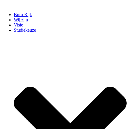
Ga
naar
Buro Rijk
de
Wij zijn
inhoud
Visie
Studiekeuze